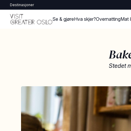
Destinasjoner
Se & gjøre
Hva skjer?
Overnatting
Mat 
Bake
Stedet m