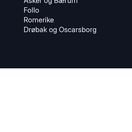
Asker og Bærum
Follo
Romerike
Drøbak og Oscarsborg