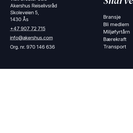
Snarve
Akershus Reiselivsråd
Skoleveien 5,
Bransje
1430 Ås
Bli medlem
+47 907 72 715
Miljøfyrtårn
info@akershus.com
Bærekraft
Transport
Org. nr. 970 146 636