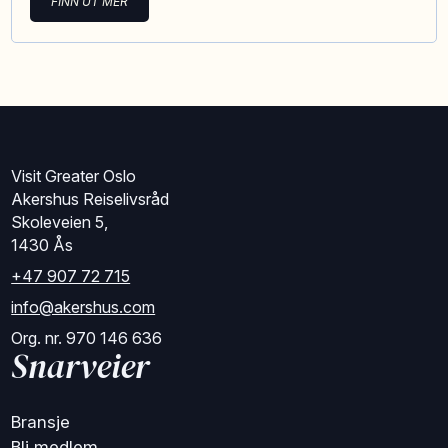
FINN UT MER
Visit Greater Oslo
Akershus Reiselivsråd
Skoleveien 5,
1430 Ås
+47 907 72 715
info@akershus.com
Org. nr. 970 146 636
Snarveier
Bransje
Bli medlem