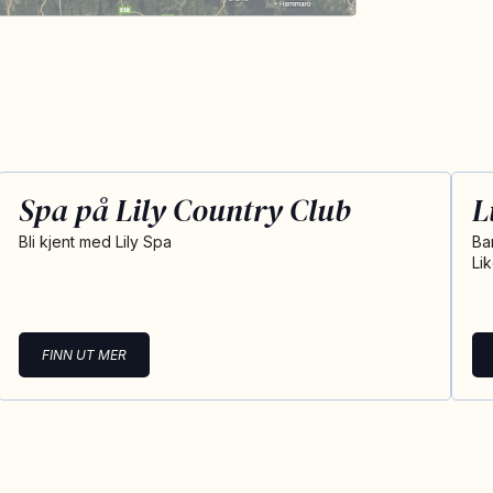
Spa på Lily Country Club
L
Bli kjent med Lily Spa
Ba
Li
FINN UT MER