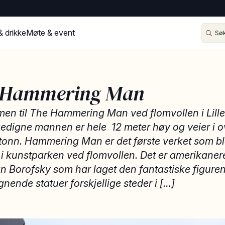
& drikke
Møte & event
 Hammering Man
en til The Hammering Man ved flomvollen i Lille
edigne mannen er hele 12 meter høy og veier i o
 tonn. Hammering Man er det første verket som b
 i kunstparken ved flomvollen. Det er amerikaner
 Borofsky som har laget den fantastiske figuren
ignende statuer forskjellige steder i […]