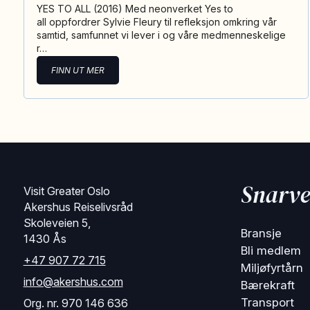
YES TO ALL (2016) Med neonverket Yes to
all oppfordrer Sylvie Fleury til refleksjon omkring vår
samtid, samfunnet vi lever i og våre medmenneskelige
r…
FINN UT MER
Snarve
Visit Greater Oslo
Akershus Reiselivsråd
Skoleveien 5,
Bransje
1430 Ås
Bli medlem
+47 907 72 715
Miljøfyrtårn
info@akershus.com
Bærekraft
Transport
Org. nr. 970 146 636