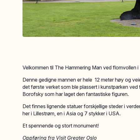
Velkommen til The Hammering Man ved flomvollen i L
Denne gedigne mannen er hele 12 meter høy og veie
det første verket som ble plassert i kunstparken ve
Borofsky som har laget den fantastiske figuren.
Det finnes lignende statuer forskjellige steder i ver
her i Lillestrøm, en i Asia og 7 stykker i USA.
Et spennende og stort monument!
Oppføring fra Visit Greater Oslo