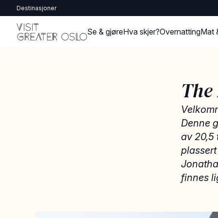
Destinasjoner
Se & gjøre
Hva skjer?
Overnatting
Mat 
The
Velkomm
Denne g
av 20,5
plassert
Jonathan
finnes l