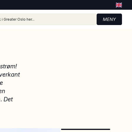
MENY
strøm!
verkant
le
en
. Det