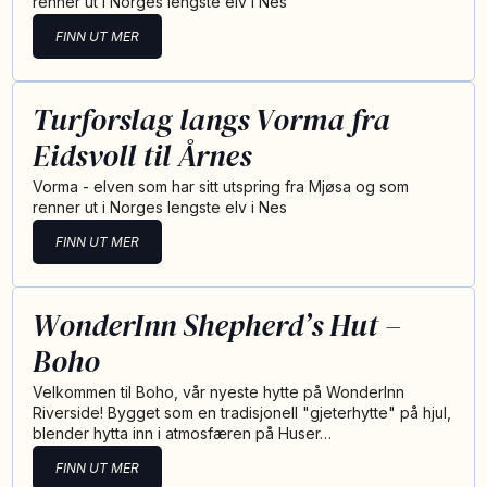
renner ut i Norges lengste elv i Nes
FINN UT MER
Turforslag langs Vorma fra
Eidsvoll til Årnes
Vorma - elven som har sitt utspring fra Mjøsa og som
renner ut i Norges lengste elv i Nes
FINN UT MER
WonderInn Shepherd’s Hut –
Boho
Velkommen til Boho, vår nyeste hytte på WonderInn
Riverside! Bygget som en tradisjonell "gjeterhytte" på hjul,
blender hytta inn i atmosfæren på Huser…
FINN UT MER