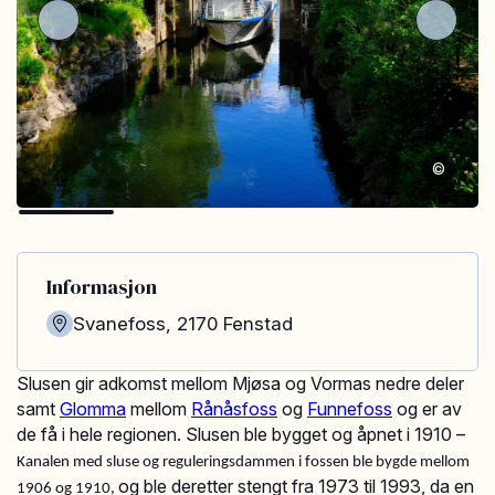
©
Informasjon
Svanefoss
,
2170
Fenstad
Slusen gir adkomst mellom Mjøsa og Vormas nedre deler
samt
Glomma
mellom
Rånåsfoss
og
Funnefoss
og er av
de få i hele regionen. Slusen ble bygget og åpnet i 1910 –
Kanalen med sluse og reguleringsdammen i fossen ble bygde mellom
og ble deretter stengt fra 1973 til 1993, da en
1906 og 1910,