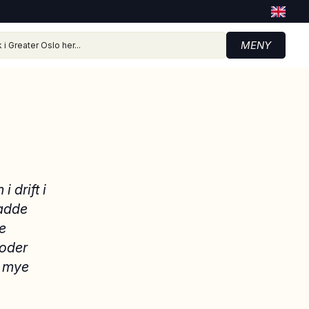
MENY
 drift i
hadde
ye
ioder
r mye