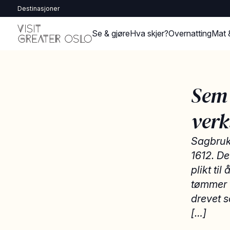
Destinasjoner
Se & gjøre
Hva skjer?
Overnatting
Mat 
Sem 
verk
Sagbruke
1612. D
plikt ti
tømmer t
drevet 
[…]