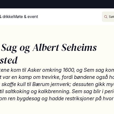
& drikke
Møte & event
Sag og Albert Seheims
sted
ne kom til Asker omkring 1600, og Sem sag kom i
et var en kamp om trevirke, fordi bøndene også 
l å skaffe kull til Bærum jernverk; dessuten gikk m
il saltkoking og kalkbrenning. Sem sag blir i per
som ren bygdesag og hadde restriksjoner på hvo