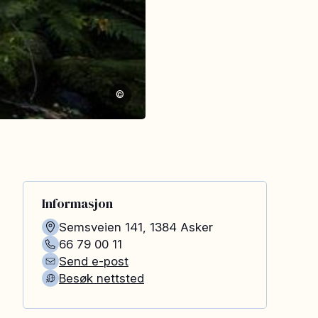
©
Informasjon
Semsveien 141
,
1384
Asker
66 79 00 11
Send e-post
Besøk nettsted