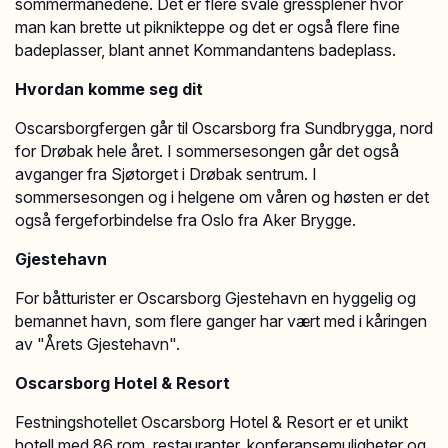
sommermånedene. Det er flere svale gressplener hvor
man kan brette ut piknikteppe og det er også flere fine
badeplasser, blant annet Kommandantens badeplass.
Hvordan komme seg dit
Oscarsborgfergen går til Oscarsborg fra Sundbrygga, nord
for Drøbak hele året. I sommersesongen går det også
avganger fra Sjøtorget i Drøbak sentrum. I
sommersesongen og i helgene om våren og høsten er det
også fergeforbindelse fra Oslo fra Aker Brygge.
Gjestehavn
For båtturister er Oscarsborg Gjestehavn en hyggelig og
bemannet havn, som flere ganger har vært med i kåringen
av "Årets Gjestehavn".
Oscarsborg Hotel & Resort
Festningshotellet Oscarsborg Hotel & Resort er et unikt
hotell med 86 rom, restauranter, konferansemuligheter og