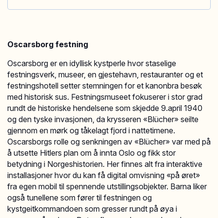
Oscarsborg festning
Oscarsborg er en idyllisk kystperle hvor staselige
festningsverk, museer, en gjestehavn, restauranter og et
festningshotell setter stemningen for et kanonbra besøk
med historisk sus. Festningsmuseet fokuserer i stor grad
rundt de historiske hendelsene som skjedde 9.april 1940
og den tyske invasjonen, da krysseren «Blücher» seilte
gjennom en mørk og tåkelagt fjord i nattetimene.
Oscarsborgs rolle og senkningen av «Blücher» var med på
å utsette Hitlers plan om å innta Oslo og fikk stor
betydning i Norgeshistorien. Her finnes alt fra interaktive
installasjoner hvor du kan få digital omvisning «på øret»
fra egen mobil til spennende utstillingsobjekter. Barna liker
også tunellene som fører til festningen og
kystgeitkommandoen som gresser rundt på øya i