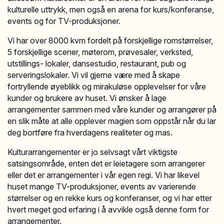
kulturelle uttrykk, men også en arena for kurs/konferanse,
events og for TV-produksjoner.
Vi har over 8000 kvm fordelt på forskjellige romstørrelser,
5 forskjellige scener, møterom, prøvesaler, verksted,
utstillings- lokaler, dansestudio, restaurant, pub og
serveringslokaler. Vi vil gjerne være med å skape
fortryllende øyeblikk og mirakuløse opplevelser for våre
kunder og brukere av huset. Vi ønsker å lage
arrangementer sammen med våre kunder og arrangører på
en slik måte at alle opplever magien som oppstår når du lar
deg bortføre fra hverdagens realiteter og mas.
Kulturarrangementer er jo selvsagt vårt viktigste
satsingsområde, enten det er leietagere som arrangerer
eller det er arrangementer i vår egen regi. Vi har likevel
huset mange TV-produksjoner, events av varierende
størrelser og en rekke kurs og konferanser, og vi har etter
hvert meget god erfaring i å avvikle også denne form for
arrangementer.