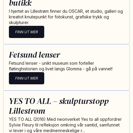
butikk
I hjertet av Lillestrøm finner du OSCAR, et studio, galleri og
kreativt knutepunkt for fotokunst, grafiske trykk og
skulpturer.
FINN UT MER
Fetsund lenser
Fetsund lenser - unikt museum som forteller
fløtinghistorien og livet langs Glomma - gå på vannet!
FINN UT MER
YES TO ALL – skulpturstopp
Lillestrøm
YES TO ALL (2016) Med neonverket Yes to all oppfordrer
Sylvie Fleury til refleksjon omkring vår samtid, samfunnet
vi lever i og våre medmenneskelige r…