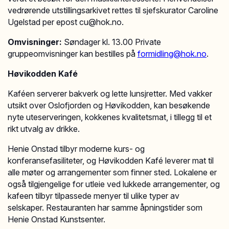
vedrørende utstillingsarkivet rettes til sjefskurator Caroline
Ugelstad per epost cu@hok.no.
Omvisninger:
Søndager kl. 13.00 Private
gruppeomvisninger kan bestilles på
formidling@hok.no
.
Høvikodden Kafé
Kaféen serverer bakverk og lette lunsjretter. Med vakker
utsikt over Oslofjorden og Høvikodden, kan besøkende
nyte uteserveringen, kokkenes kvalitetsmat, i tillegg til et
rikt utvalg av drikke.
Henie Onstad tilbyr moderne kurs- og
konferansefasiliteter, og Høvikodden Kafé leverer mat til
alle møter og arrangementer som finner sted. Lokalene er
også tilgjengelige for utleie ved lukkede arrangementer, og
kafeen tilbyr tilpassede menyer til ulike typer av
selskaper. Restauranten har samme åpningstider som
Henie Onstad Kunstsenter.