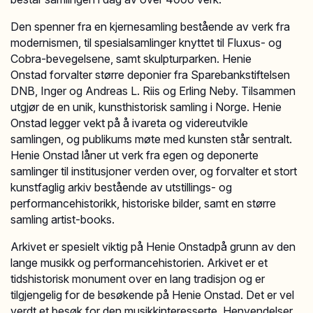
Den spenner fra en kjernesamling bestående av verk fra
modernismen, til spesialsamlinger knyttet til Fluxus- og
Cobra-bevegelsene, samt skulpturparken. Henie
Onstad forvalter større deponier fra Sparebankstiftelsen
DNB, Inger og Andreas L. Riis og Erling Neby. Tilsammen
utgjør de en unik, kunsthistorisk samling i Norge. Henie
Onstad legger vekt på å ivareta og videreutvikle
samlingen, og publikums møte med kunsten står sentralt.
Henie Onstad låner ut verk fra egen og deponerte
samlinger til institusjoner verden over, og forvalter et stort
kunstfaglig arkiv bestående av utstillings- og
performancehistorikk, historiske bilder, samt en større
samling artist-books.
Arkivet er spesielt viktig på Henie Onstadpå grunn av den
lange musikk og performancehistorien. Arkivet er et
tidshistorisk monument over en lang tradisjon og er
tilgjengelig for de besøkende på Henie Onstad. Det er vel
verdt et besøk for den musikkinteresserte. Henvendelser