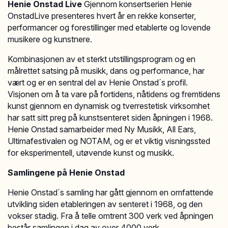
Henie Onstad Live
Gjennom konsertserien Henie
OnstadLive presenteres hvert år en rekke konserter,
performancer og forestillinger med etablerte og lovende
musikere og kunstnere.
Kombinasjonen av et sterkt utstillingsprogram og en
målrettet satsing på musikk, dans og performance, har
vært og er en sentral del av Henie Onstad´s profil.
Visjonen om å ta vare på fortidens, nåtidens og fremtidens
kunst gjennom en dynamisk og tverrestetisk virksomhet
har satt sitt preg på kunstsenteret siden åpningen i 1968.
Henie Onstad samarbeider med Ny Musikk, All Ears,
Ultimafestivalen og NOTAM, og er et viktig visningssted
for eksperimentell, utøvende kunst og musikk.
Samlingene på Henie Onstad
Henie Onstad´s samling har gått gjennom en omfattende
utvikling siden etableringen av senteret i 1968, og den
vokser stadig. Fra å telle omtrent 300 verk ved åpningen
består samlingen i dag av over 4000 verk.