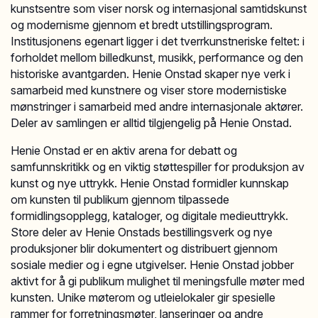
kunstsentre som viser norsk og internasjonal samtidskunst
og modernisme gjennom et bredt utstillingsprogram.
Institusjonens egenart ligger i det tverrkunstneriske feltet: i
forholdet mellom billedkunst, musikk, performance og den
historiske avantgarden. Henie Onstad skaper nye verk i
samarbeid med kunstnere og viser store modernistiske
mønstringer i samarbeid med andre internasjonale aktører.
Deler av samlingen er alltid tilgjengelig på Henie Onstad.
Henie Onstad er en aktiv arena for debatt og
samfunnskritikk og en viktig støttespiller for produksjon av
kunst og nye uttrykk. Henie Onstad formidler kunnskap
om kunsten til publikum gjennom tilpassede
formidlingsopplegg, kataloger, og digitale medieuttrykk.
Store deler av Henie Onstads bestillingsverk og nye
produksjoner blir dokumentert og distribuert gjennom
sosiale medier og i egne utgivelser. Henie Onstad jobber
aktivt for å gi publikum mulighet til meningsfulle møter med
kunsten. Unike møterom og utleielokaler gir spesielle
rammer for forretningsmøter, lanseringer og andre