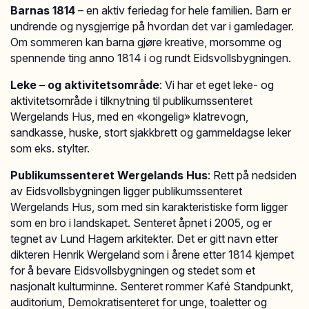
Barnas 1814
– en aktiv feriedag for hele familien. Barn er
undrende og nysgjerrige på hvordan det var i gamledager.
Om sommeren kan barna gjøre kreative, morsomme og
spennende ting anno 1814 i og rundt Eidsvollsbygningen.
Leke – og aktivitetsområde
: Vi har et eget leke- og
aktivitetsområde i tilknytning til publikumssenteret
Wergelands Hus, med en «kongelig» klatrevogn,
sandkasse, huske, stort sjakkbrett og gammeldagse leker
som eks. stylter.
Publikumssenteret Wergelands Hus
: Rett på nedsiden
av Eidsvollsbygningen ligger publikumssenteret
Wergelands Hus, som med sin karakteristiske form ligger
som en bro i landskapet. Senteret åpnet i 2005, og er
tegnet av Lund Hagem arkitekter. Det er gitt navn etter
dikteren Henrik Wergeland som i årene etter 1814 kjempet
for å bevare Eidsvollsbygningen og stedet som et
nasjonalt kulturminne. Senteret rommer Kafé Standpunkt,
auditorium, Demokratisenteret for unge, toaletter og