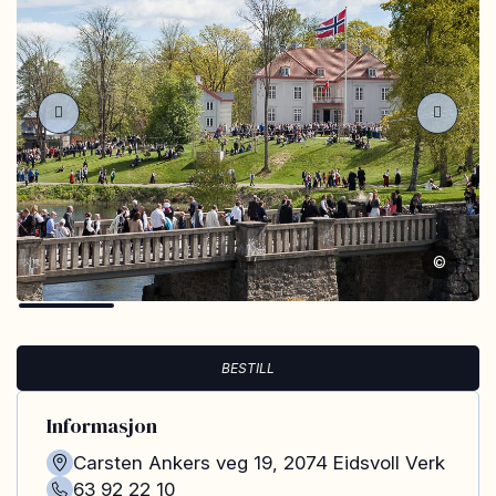
©
BESTILL
Informasjon
Carsten Ankers veg 19
,
2074
Eidsvoll Verk
63 92 22 10