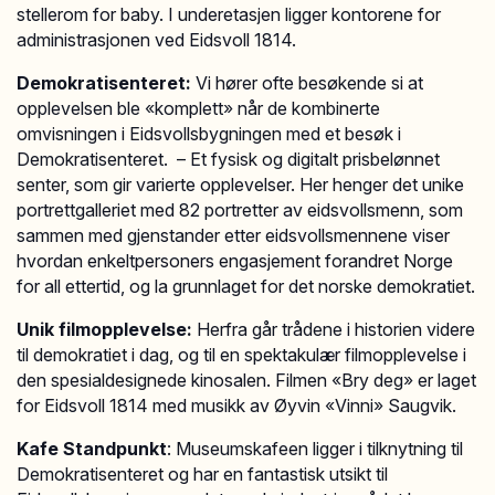
stellerom for baby. I underetasjen ligger kontorene for
administrasjonen ved Eidsvoll 1814.
Demokratisenteret:
Vi hører ofte besøkende si at
opplevelsen ble «komplett» når de kombinerte
omvisningen i Eidsvollsbygningen med et besøk i
Demokratisenteret. – Et fysisk og digitalt prisbelønnet
senter, som gir varierte opplevelser. Her henger det unike
portrettgalleriet med 82 portretter av eidsvollsmenn, som
sammen med gjenstander etter eidsvollsmennene viser
hvordan enkeltpersoners engasjement forandret Norge
for all ettertid, og la grunnlaget for det norske demokratiet.
Unik filmopplevelse:
Herfra går trådene i historien videre
til demokratiet i dag, og til en spektakulær filmopplevelse i
den spesialdesignede kinosalen. Filmen «Bry deg» er laget
for Eidsvoll 1814 med musikk av Øyvin «Vinni» Saugvik.
Kafe Standpunkt
: Museumskafeen ligger i tilknytning til
Demokratisenteret og har en fantastisk utsikt til