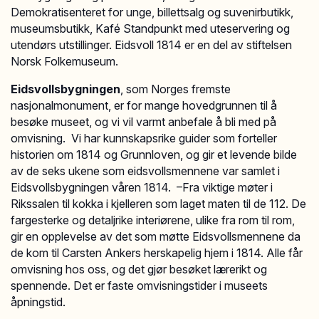
Demokratisenteret for unge, billettsalg og suvenirbutikk,
museumsbutikk, Kafé Standpunkt med uteservering og
utendørs utstillinger. Eidsvoll 1814 er en del av stiftelsen
Norsk Folkemuseum.
Eidsvollsbygningen
, som Norges fremste
nasjonalmonument, er for mange hovedgrunnen til å
besøke museet, og vi vil varmt anbefale å bli med på
omvisning. Vi har kunnskapsrike guider som forteller
historien om 1814 og Grunnloven, og gir et levende bilde
av de seks ukene som eidsvollsmennene var samlet i
Eidsvollsbygningen våren 1814. –Fra viktige møter i
Rikssalen til kokka i kjelleren som laget maten til de 112. De
fargesterke og detaljrike interiørene, ulike fra rom til rom,
gir en opplevelse av det som møtte Eidsvollsmennene da
de kom til Carsten Ankers herskapelig hjem i 1814. Alle får
omvisning hos oss, og det gjør besøket lærerikt og
spennende. Det er faste omvisningstider i museets
åpningstid.