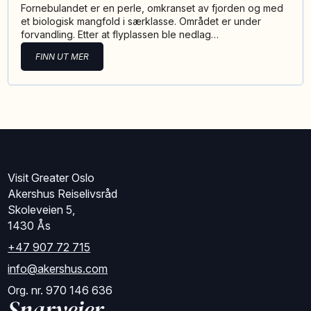
Fornebulandet er en perle, omkranset av fjorden og med
et biologisk mangfold i særklasse. Området er under
forvandling. Etter at flyplassen ble nedlag…
FINN UT MER
Visit Greater Oslo
Akershus Reiselivsråd
Skoleveien 5,
1430 Ås
+47 907 72 715
info@akershus.com
Org. nr. 970 146 636
Snarveier