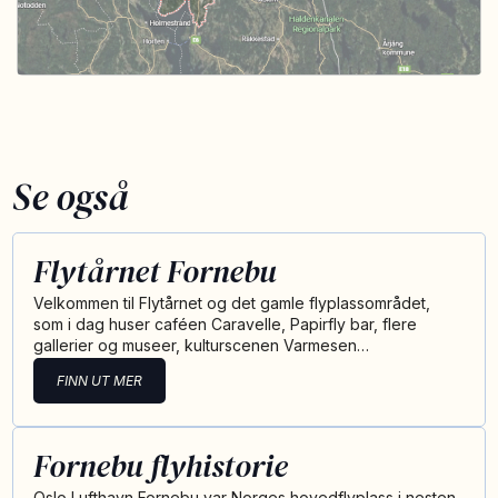
Se også
Flytårnet Fornebu
Velkommen til Flytårnet og det gamle flyplassområdet,
som i dag huser caféen Caravelle, Papirfly bar, flere
gallerier og museer, kulturscenen Varmesen…
FINN UT MER
Fornebu flyhistorie
Oslo Lufthavn Fornebu var Norges hovedflyplass i nesten