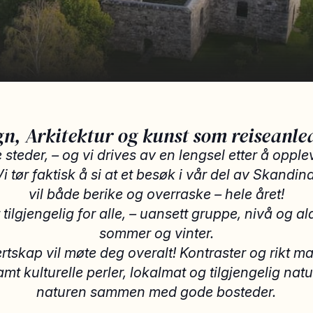
gn, Arkitektur og kunst som reiseanle
e steder, – og vi drives av en lengsel etter å opp
Vi tør faktisk å si at et besøk i vår del av Skand
vil både berike og overraske – hele året!
 tilgjengelig for alle, – uansett gruppe, nivå og al
sommer og vinter.
ertskap vil møte deg overalt! Kontraster og rikt ma
t kulturelle perler, lokalmat og tilgjengelig natur.
naturen sammen med gode bosteder.