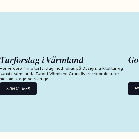
Turforslag i Värmland
Go
Her vil dere finne turforslag med fokus på Design, arkitektur og
kunst i Värmland. Turer i Värmland Gränsöverskridande turer
mellom Norge og Sverige
FINN UT MER
FI