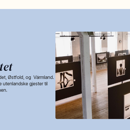
tet
det, Østfold, og Värmland.
 utenlandske gjester til
nen.