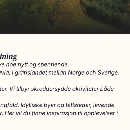
dning
leve noe nytt og spennende.
inavia, i gränslandet mellan Norge och Sverige,
der. Vi tilbyr skreddersydde aktiviteter både
ngfold. Idylliske byer og tettsteder, levende
 Her vil du finne inspirasjon til opplevelser i