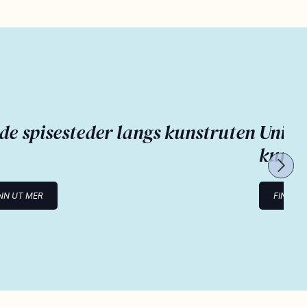
de spisesteder langs kunstruten
Unike
kunst
NN UT MER
FINN U