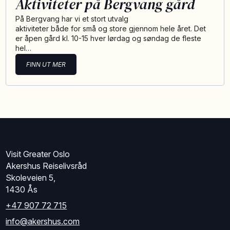
Aktiviteter på Bergvang gård
På Bergvang har vi et stort utvalg
aktiviteter både for små og store gjennom hele året. Det
er åpen gård kl. 10-15 hver lørdag og søndag de fleste
hel…
FINN UT MER
Visit Greater Oslo
Akershus Reiselivsråd
Skoleveien 5,
1430 Ås
+47 907 72 715
info@akershus.com