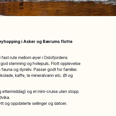
 øyhopping i Asker og Bærums flotte
fast rute mellom øyer i Oslofjordens
 god stemning og hvilepuls. Flott opplevelse
 fauna og dyreliv. Passer godt for familier.
kolade, kaffe, te mineralvann etc. Øl og
og ettermiddag) og et mini-cruise uten stopp
ndvika.
nytt og oppdaterte seilinger og datoer.