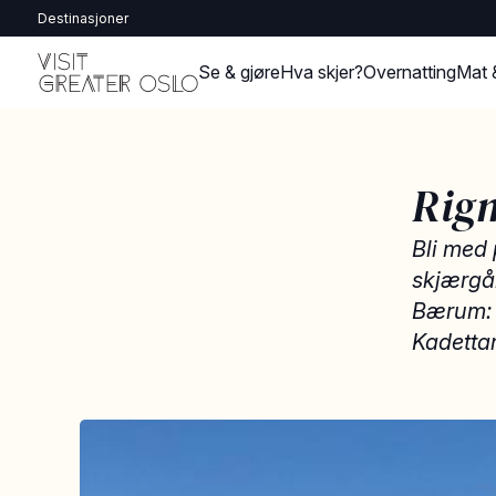
Destinasjoner
Se & gjøre
Hva skjer?
Overnatting
Mat 
Rigm
Bli med 
skjærgår
Bærum: 
Kadetta