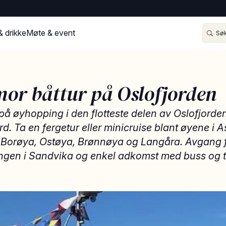
& drikke
Møte & event
or båttur på Oslofjorden
på øyhopping i den flotteste delen av Oslofjorde
d. Ta en fergetur eller minicruise blant øyene i 
Borøya, Ostøya, Brønnøya og Langåra. Avgang 
ngen i Sandvika og enkel adkomst med buss og t