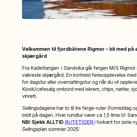
Velkommen til fjordbåtene Rigmor – bli med på
skjærgård
Fra Kadettangen i Sandvika går fergen M/S Rigmor i 
vakreste skjærgård. En kortreist ferieopplevelse med
for dagstur eller overnattingstur og når du vil oppleve
Kiosk/cafesalg ombord med iskrem, chips, nøtter, sjo
vinrett.
Seilingsdagene har to til tre ferge-ruter (formiddag 
midt på dagen. Hver rundtur varer ca 1,5 time t/r Sa
NB! Sjekk ALLTID
RUTETIDER
i forkant for siste 
Seilngsplan sommer 2025: