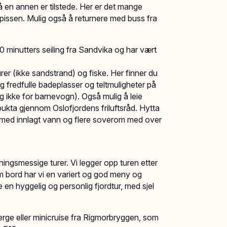
å en annen er tilstede. Her er det mange
pissen. Mulig også å returnere med buss fra
0 minutters seiling fra Sandvika og har vært
er (ikke sandstrand) og fiske. Her finner du
 fredfulle badeplasser og teltmuligheter på
g ikke for barnevogn). Også mulig å leie
ukta gjennom Oslofjordens friluftsråd. Hytta
ad med innlagt vann og flere soverom med over
ningsmessige turer. Vi legger opp turen etter
 bord har vi en variert og god meny og
ge en hyggelig og personlig fjordtur, med sjel
a ferge eller minicruise fra Rigmorbryggen, som