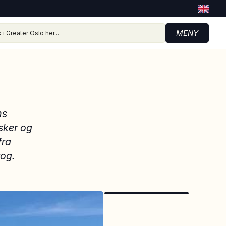
MENY
ns
Asker og
fra
og.