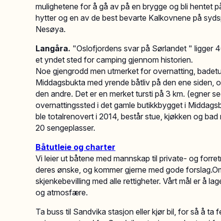
mulighetene for å gå av på en brygge og bli hentet p
hytter og en av de best bevarte Kalkovnene på syds
Nesøya.
Langåra.
"Oslofjordens svar på Sørlandet " ligger 4
et yndet sted for camping gjennom historien.
Noe gjengrodd men utmerket for overnatting, badetur
Middagsbukta med yrende båtliv på den ene siden, og
den andre. Det er en merket tursti på 3 km. (egner se
overnattingssted i det gamle butikkbygget i Middagsb
ble totalrenovert i 2014, består stue, kjøkken og b
20 sengeplasser.
Båtutleie og charter
Vi leier ut båtene med mannskap til private- og forret
deres ønske, og kommer gjerne med gode forslag.Om
skjenkebevilling med alle rettigheter. Vårt mål er å la
og atmosfære.
Ta buss til Sandvika stasjon eller kjør bil, for så å t