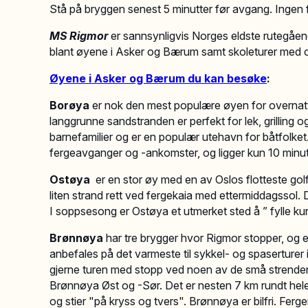
Stå på bryggen senest 5 minutter før avgang. Ingen 
MS Rigmor
er sannsynligvis Norges eldste rutegående
blant øyene i Asker og Bærum samt skoleturer med opp
Øyene i Asker og Bærum
du kan besøke
:
Borøya
er nok den mest populære øyen for overnatti
langgrunne sandstranden er perfekt for lek, grilling o
barnefamilier og er en populær utehavn for båtfolket
fergeavganger og -ankomster, og ligger kun 10 minut
Ostøya
er en stor øy med en av Oslos flotteste golfb
liten strand rett ved fergekaia med ettermiddagssol. 
I soppsesong er Ostøya et utmerket sted å ” fylle ku
Brønnøya
har tre brygger hvor Rigmor stopper, og ege
anbefales på det varmeste til sykkel- og spaserturer 
gjerne turen med stopp ved noen av de små strende
Brønnøya Øst og -Sør. Det er nesten 7 km rundt hele
og stier "på kryss og tvers". Brønnøya er bilfri. Ferge