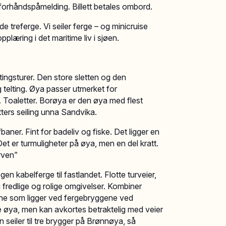
forhåndspåmelding. Billett betales ombord.
 treferge. Vi seiler ferge – og minicruise
læring i det maritime liv i sjøen.
ngsturer. Den store sletten og den
g telting. Øya passer utmerket for
. Toaletter. Borøya er den øya med flest
ters seiling unna Sandvika.
aner. Fint for badeliv og fiske. Det ligger en
Det er turmuligheter på øya, men en del kratt.
rven”
n kabelferge til fastlandet. Flotte turveier,
i fredlige og rolige omgivelser. Kombiner
ne som ligger ved fergebryggene ved
 øya, men kan avkortes betraktelig med veier
n seiler til tre brygger på Brønnøya, så