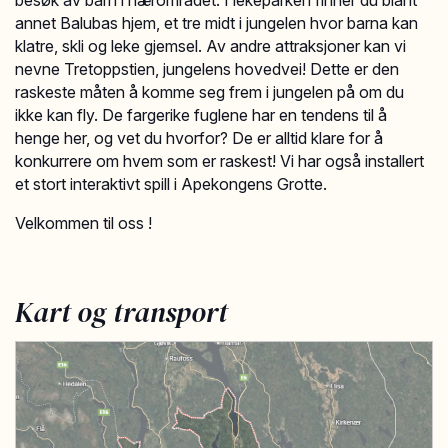
besøk av barn i nærområdet. I lekeparken finner du blant
annet Balubas hjem, et tre midt i jungelen hvor barna kan
klatre, skli og leke gjemsel. Av andre attraksjoner kan vi
nevne Tretoppstien, jungelens hovedvei! Dette er den
raskeste måten å komme seg frem i jungelen på om du
ikke kan fly. De fargerike fuglene har en tendens til å
henge her, og vet du hvorfor? De er alltid klare for å
konkurrere om hvem som er raskest! Vi har også installert
et stort interaktivt spill i Apekongens Grotte.
Velkommen til oss !
Kart og transport