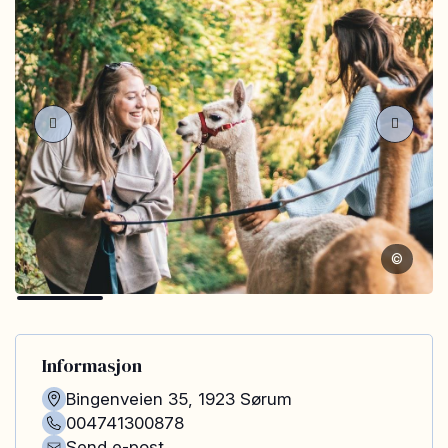
©
Informasjon
Bingenveien 35
,
1923
Sørum
004741300878
Send e-post