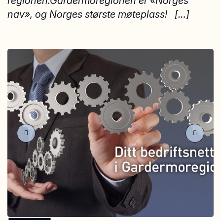
regionen.Gardermoregionen er «Norges
nav», og Norges største møteplass! […]