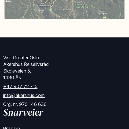
Visit Greater Oslo
Akershus Reiselivsråd
Skoleveien 5,
1430 Ås
+47 907 72 715
info@akershus.com
Org. nr. 970 146 636
Snarveier
Bransje