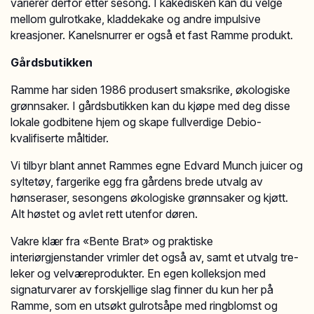
varierer derfor etter sesong. I kakedisken kan du velge
mellom gulrotkake, kladdekake og andre impulsive
kreasjoner. Kanelsnurrer er også et fast Ramme produkt.
Gårdsbutikken
Ramme har siden 1986 produsert smaksrike, økologiske
grønnsaker. I gårdsbutikken kan du kjøpe med deg disse
lokale godbitene hjem og skape fullverdige Debio-
kvalifiserte måltider.
Vi tilbyr blant annet Rammes egne Edvard Munch juicer og
syltetøy, fargerike egg fra gårdens brede utvalg av
hønseraser, sesongens økologiske grønnsaker og kjøtt.
Alt høstet og avlet rett utenfor døren.
Vakre klær fra «Bente Brat» og praktiske
interiørgjenstander vrimler det også av, samt et utvalg tre-
leker og velværeprodukter. En egen kolleksjon med
signaturvarer av forskjellige slag finner du kun her på
Ramme, som en utsøkt gulrotsåpe med ringblomst og