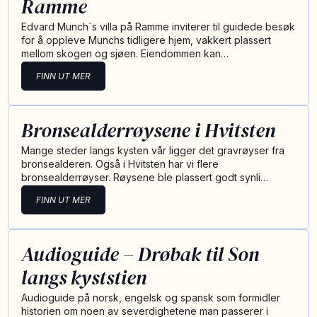
Ramme
Edvard Munch´s villa på Ramme inviterer til guidede besøk
for å oppleve Munchs tidligere hjem, vakkert plassert
mellom skogen og sjøen. Eiendommen kan…
FINN UT MER
Bronsealderrøysene i Hvitsten
Mange steder langs kysten vår ligger det gravrøyser fra
bronsealderen. Også i Hvitsten har vi flere
bronsealderrøyser. Røysene ble plassert godt synli…
FINN UT MER
Audioguide – Drøbak til Son
langs kyststien
Audioguide på norsk, engelsk og spansk som formidler
historien om noen av severdighetene man passerer i