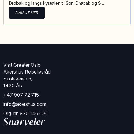
Drøbak og langs kyststien til Son. Drøbak og S…
FINN UT MER
Visit Greater Oslo
Akershus Reiselivsråd
Skoleveien 5,
1430 Ås
+47 907 72 715
info@akershus.com
Org. nr. 970 146 636
Snarveier