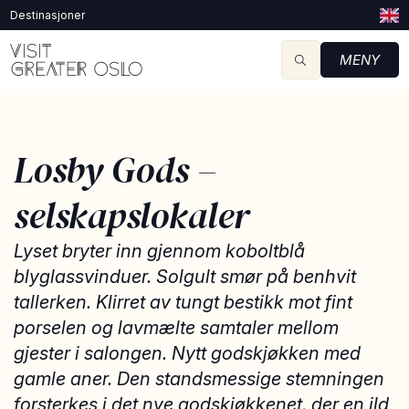
Destinasjoner
MENY
Losby Gods –
selskapslokaler
Lyset bryter inn gjennom koboltblå
blyglassvinduer. Solgult smør på benhvit
tallerken. Klirret av tungt bestikk mot fint
porselen og lavmælte samtaler mellom
gjester i salongen. Nytt godskjøkken med
gamle aner. Den standsmessige stemningen
forsterkes i det nye godskjøkkenet, der en ild