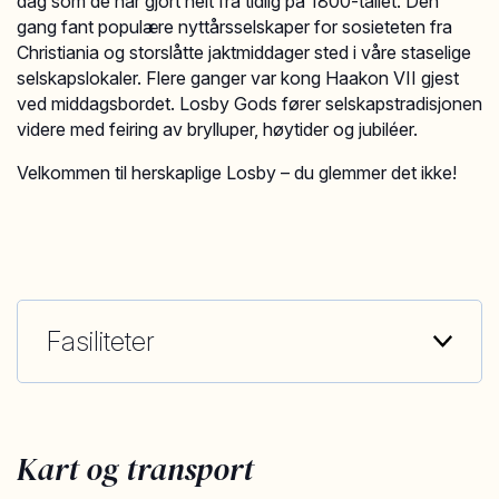
dag som de har gjort helt fra tidlig på 1800-tallet. Den
gang fant populære nyttårsselskaper for sosieteten fra
Christiania og storslåtte jaktmiddager sted i våre staselige
selskapslokaler. Flere ganger var kong Haakon VII gjest
ved middagsbordet. Losby Gods fører selskapstradisjonen
videre med feiring av brylluper, høytider og jubiléer.
Velkommen til herskaplige Losby – du glemmer det ikke!
Fasiliteter
Kart og transport