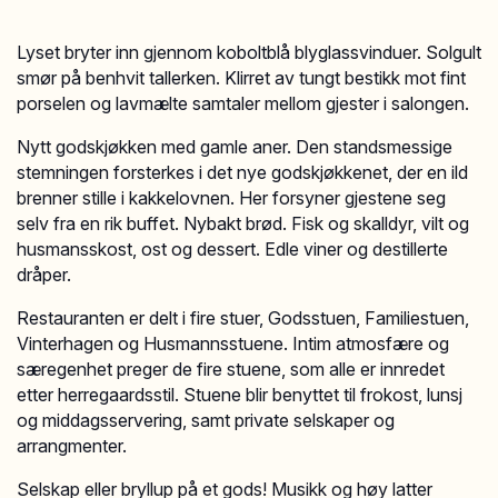
Lyset bryter inn gjennom koboltblå blyglassvinduer. Solgult
smør på benhvit tallerken. Klirret av tungt bestikk mot fint
porselen og lavmælte samtaler mellom gjester i salongen.
Nytt godskjøkken med gamle aner. Den standsmessige
stemningen forsterkes i det nye godskjøkkenet, der en ild
brenner stille i kakkelovnen. Her forsyner gjestene seg
selv fra en rik buffet. Nybakt brød. Fisk og skalldyr, vilt og
husmansskost, ost og dessert. Edle viner og destillerte
dråper.
Restauranten er delt i fire stuer, Godsstuen, Familiestuen,
Vinterhagen og Husmannsstuene. Intim atmosfære og
særegenhet preger de fire stuene, som alle er innredet
etter herregaardsstil. Stuene blir benyttet til frokost, lunsj
og middagsservering, samt private selskaper og
arrangmenter.
Selskap eller bryllup på et gods! Musikk og høy latter