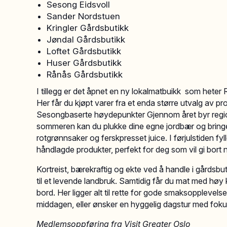
Sesong Eidsvoll
Sander Nordstuen
Kringler Gårdsbutikk
Jøndal Gårdsbutikk
Loftet Gårdsbutikk
Huser Gårdsbutikk
Rånås Gårdsbutikk
I tillegg er det åpnet en ny lokalmatbuikk som heter
Her får du kjøpt varer fra et enda større utvalg av p
Sesongbaserte høydepunkter Gjennom året byr regi
sommeren kan du plukke dine egne jordbær og bringe
rotgrønnsaker og ferskpresset juice. I førjulstiden f
håndlagde produkter, perfekt for deg som vil gi bort 
Kortreist, bærekraftig og ekte ved å handle i gårdsbut
til et levende landbruk. Samtidig får du mat med høy kv
bord. Her ligger alt til rette for gode smaksopplevelser, 
middagen, eller ønsker en hyggelig dagstur med foku
Medlemsoppføring fra Visit Greater Oslo