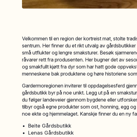
Velkommen til en region der kortreist mat, stolte trad
sentrum. Her finner du et rikt utvalg av gårdsbutikke
små utflukter og lengre smaksturer. Besøk sjarmeren
råvarer rett fra produsenten. Her bugner det av ses
og smakfullt kjøtt fra dyr som har hatt gode oppveks
menneskene bak produktene og høre historiene som 
Gardermoregionen inviterer til oppdagelsesferd gjenn
gårdsbutikk byr på noe unikt. Legg ut på en smakstur 
du følger landeveier gjennom bygdene eller utforsker 
tilbyr også egne produkter som ost, honning, egg og
noe ekte og hjemmelaget. Kanskje finner du en ny fav
Beite Gårdsbutikk
Lenas Gårdsbutikk