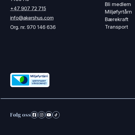
Bli medlem
+47 907 72 715
Miljøfyrtårn
info@akershus.com
Bærekraft
Transport
Org. nr. 970 146 636
Følg oss