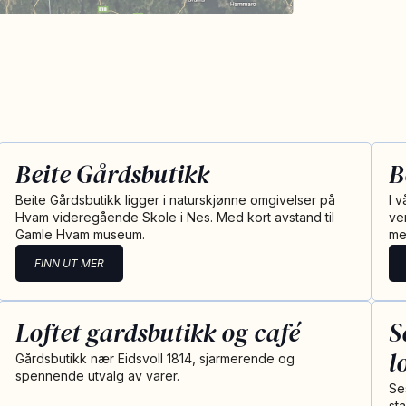
Beite Gårdsbutikk
B
Beite Gårdsbutikk ligger i naturskjønne omgivelser på
I 
Hvam videregående Skole i Nes. Med kort avstand til
ve
Gamle Hvam museum.
me
FINN UT MER
Loftet gardsbutikk og café
S
l
Gårdsbutikk nær Eidsvoll 1814, sjarmerende og
spennende utvalg av varer.
Se
sta