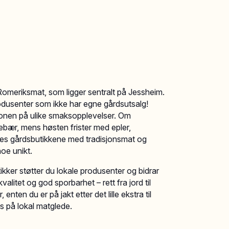
 Romeriksmat, som ligger sentralt på Jessheim.
rodusenter som ikke har egne gårdsutsalg!
onen på ulike smaksopplevelser. Om
bær, mens høsten frister med epler,
ylles gårdsbutikkene med tradisjonsmat og
noe unikt.
ikker støtter du lokale produsenter og bidrar
alitet og god sporbarhet – rett fra jord til
enten du er på jakt etter det lille ekstra til
s på lokal matglede.