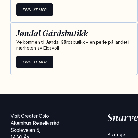
FINN UT MER
Jøndal Gårdsbutikk
Velkommen til Jøndal Gårdsbutikk – en perle på landet i
nærheten av Eidsvoll
FINN UT MER
Snarve
Visit Greater Oslo
Akershus Reiselivsråd
Skoleveien 5,
Bransje
1430 Ås