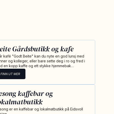
eite Gårdsbutikk og kafe
vår kafé "Godt Beite" kan du nyte en god lunsj med
nner og kolleger, eller bare sette deg i ro og fred i
d en kopp kaffe og ett stykke hjemmebak…
FINN UT MER
esong kaffebar og
okalmatbutikk
song er en kaffebar og lokalmatbutikk på Eidsvoll
sjon.