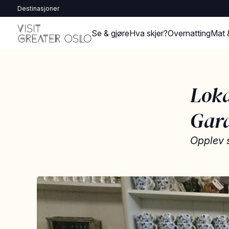
Destinasjoner
Se & gjøre
Hva skjer?
Overnatting
Mat 
Loka
Gar
Opplev 