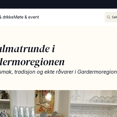
& drikke
Møte & event
lmatrunde i
dermoregionen
smak, tradisjon og ekte råvarer i Gardermoregio