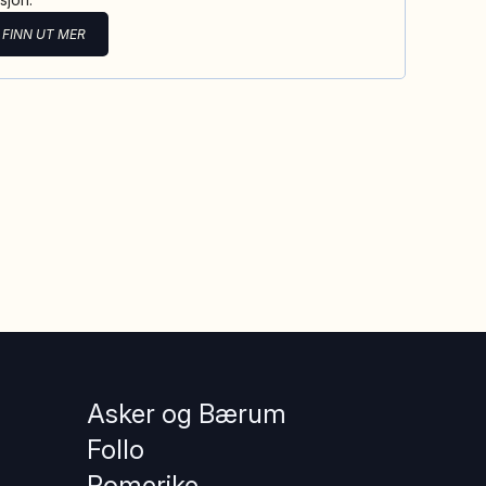
FINN UT MER
Asker og Bærum
Follo
Romerike