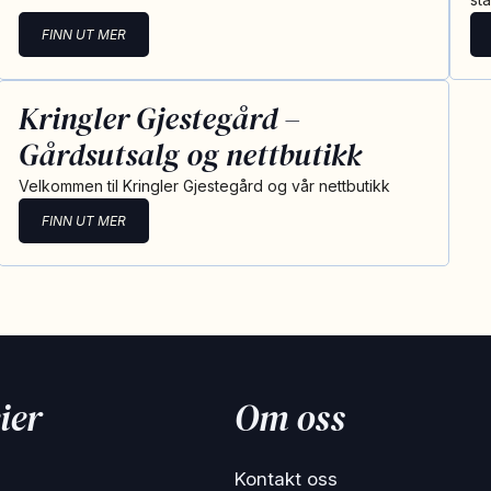
FINN UT MER
Kringler Gjestegård –
Gårdsutsalg og nettbutikk
Velkommen til Kringler Gjestegård og vår nettbutikk
FINN UT MER
ier
Om oss
Kontakt oss