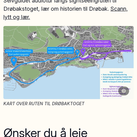
Selvguidet audiotur langs sightseeingruten til
Drøbakstoget, lær om historien til Drøbak.
Scann,
lytt og lær.
©
KART OVER RUTEN TIL DRØBAKTOGET
Ønsker du å leie