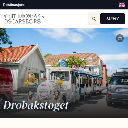
Destinasjoner
MENY
©
Drøbakstoget