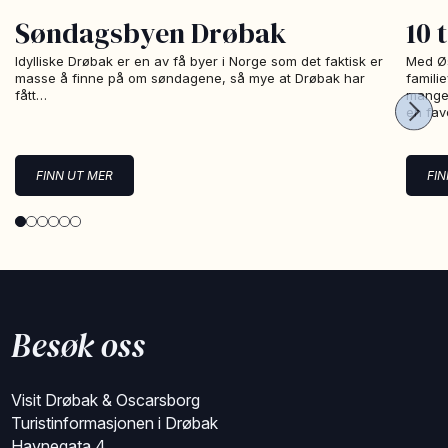
Søndagsbyen Drøbak
10 
Idylliske Drøbak er en av få byer i Norge som det faktisk er
Med Øs
masse å finne på om søndagene, så mye at Drøbak har
famili
fått…
mange 
en fav
FINN UT MER
FI
Besøk oss
Visit Drøbak & Oscarsborg
Turistinformasjonen i Drøbak
Havnegata 4