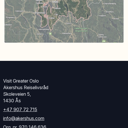
Visit Greater Oslo
Akershus Reiselivsråd
Skoleveien 5,
1430 Ås
+47 907 72 715
info@akershus.com
Org. nr. 970 146 636