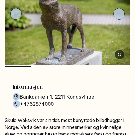
©
Informasjon
Bankparken 1
,
2211
Kongsvinger
+4762874000
Skule Waksvik var sin tids mest benyttede billedhugger i
Norge. Ved siden av store minnesmerker og kvinnelige
akter og portretter besto hans motivkrets først og fremst