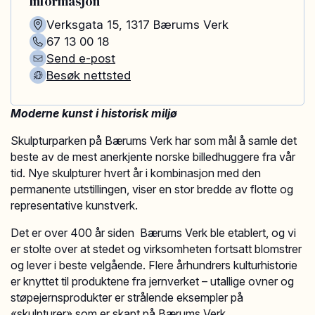
Informasjon
Verksgata 15
,
1317
Bærums Verk
67 13 00 18
Send e-post
Besøk nettsted
Moderne kunst i historisk miljø
Skulpturparken på Bærums Verk har som mål å samle det
beste av de mest anerkjente norske billedhuggere fra vår
tid. Nye skulpturer hvert år i kombinasjon med den
permanente utstillingen, viser en stor bredde av flotte og
representative kunstverk.
Det er over 400 år siden Bærums Verk ble etablert, og vi
er stolte over at stedet og virksomheten fortsatt blomstrer
og lever i beste velgående. Flere århundrers kulturhistorie
er knyttet til produktene fra jernverket – utallige ovner og
støpejernsprodukter er strålende eksempler på
«skulpturer» som er skapt på Bærums Verk.