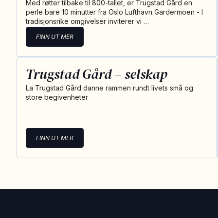
Med røtter tilbake til 800-tallet, er Trugstad Gård en
perle bare 10 minutter fra Oslo Lufthavn Gardermoen - I
tradisjonsrike omgivelser inviterer vi …
FINN UT MER
Trugstad Gård – selskap
La Trugstad Gård danne rammen rundt livets små og
store begivenheter
FINN UT MER