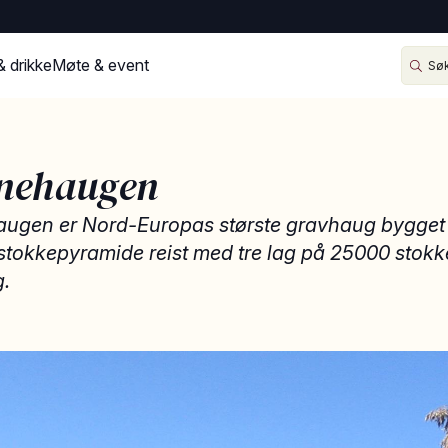
& drikke
Møte & event
nehaugen
ugen er Nord-Europas største gravhaug bygget
tokkepyramide reist med tre lag på 25000 stokke
g.