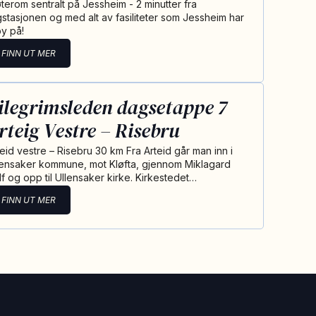
terom sentralt på Jessheim - 2 minutter fra
gstasjonen og med alt av fasiliteter som Jessheim har
by på!
FINN UT MER
ilegrimsleden dagsetappe 7
rteig Vestre – Risebru
teid vestre – Risebru 30 km Fra Arteid går man inn i
lensaker kommune, mot Kløfta, gjennom Miklagard
lf og opp til Ullensaker kirke. Kirkestedet…
FINN UT MER