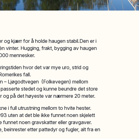
 og kjærr for å holde haugen stabil.Den er i
n vinter. Hugging, frakt, bygging av haugen
 1000 mennesker.
ingstiden hvor det var mye uro, strid og
omerikes fall.
en – Ljøgodtvegen (Folkevegen) mellom
passerte stedet og kunne beundre det store
r og på det høyeste var nærmere 20 meter.
e i full utrustning mellom to hvite hester.
3 uten at det ble ikke funnet noen skjelett
ke funnet noen gravskatter eller gravgaver.
 beinrester etter pattedyr og fugler, alt fra en