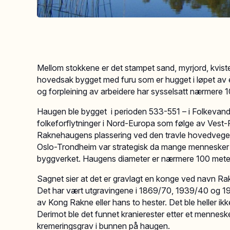
Mellom stokkene er det stampet sand, myrjord, kvister
hovedsak bygget med furu som er hugget i løpet av è
og forpleining av arbeidere har sysselsatt nærmere
Haugen ble bygget i perioden 533-551 – i Folkevandr
folkeforflytninger i Nord-Europa som følge av Vest-R
Raknehaugens plassering ved den travle hovedveg
Oslo-Trondheim var strategisk da mange mennesker 
byggverket. Haugens diameter er nærmere 100 mete
Sagnet sier at det er gravlagt en konge ved navn Rakn
Det har vært utgravingene i 1869/70, 1939/40 og 199
av Kong Rakne eller hans to hester. Det ble heller ik
Derimot ble det funnet kranierester etter et menneske,
kremeringsgrav i bunnen på haugen.