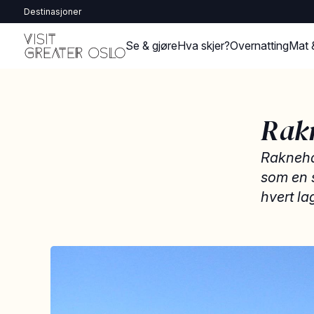
Destinasjoner
Se & gjøre
Hva skjer?
Overnatting
Mat 
Rak
Rakneha
som en s
hvert la