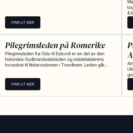
Mø
to
å 
FINN UT MER
Pilegrimsleden på Romerike
P
A
Pilegrimsleden fra Oslo til Eidsvoll er en del av den
historiske Gudbrandsdalsleden og middelalderens
Ar
hovedvei til Nidarosdomen i Trondheim. Leden går…
Ul
go
FINN UT MER