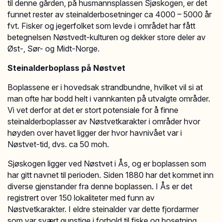
til denne gården, på husmannsplassen Sjøskogen, er det
funnet rester av steinalderbosetninger ca 4000 – 5000 år
fvt. Fisker og jegerfolket som levde i området har fått
betegnelsen Nøstvedt-kulturen og dekker store deler av
Øst-, Sør- og Midt-Norge.
Steinalderboplass på Nøstvet
Boplassene er i hovedsak strandbundne, hvilket vil si at
man ofte har bodd helt i vannkanten på utvalgte områder.
Vi vet derfor at det er stort potensiale for å finne
steinalderboplasser av Nøstvetkarakter i områder hvor
høyden over havet ligger der hvor havnivået var i
Nøstvet-tid, dvs. ca 50 moh.
Sjøskogen ligger ved Nøstvet i Ås, og er boplassen som
har gitt navnet til perioden. Siden 1880 har det kommet inn
diverse gjenstander fra denne boplassen. I Ås er det
registrert over 150 lokaliteter med funn av
Nøstvetkarakter. I eldre steinalder var dette fjordarmer
som var svært gunstige i forhold til fiske og bosetning.