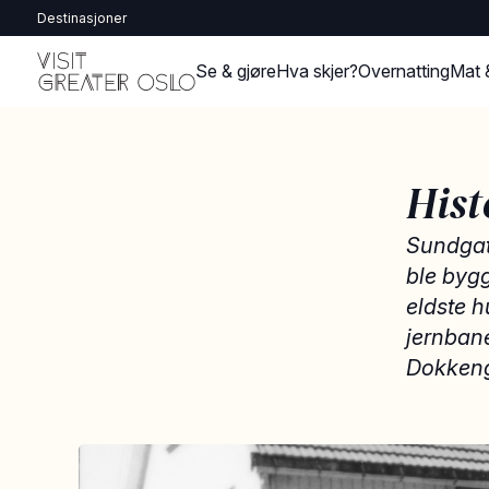
Destinasjoner
Se & gjøre
Hva skjer?
Overnatting
Mat 
Hist
Sundgata
ble bygg
eldste h
jernbane
Dokkeng