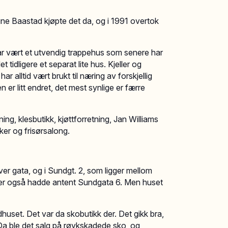
gne Baastad kjøpte det da, og i 1991 overtok
ar vært et utvendig trappehus som senere har
et tidligere et separat lite hus. Kjeller og
har alltid vært brukt til næring av forskjellig
n er litt endret, det mest synlige er færre
g, klesbutikk, kjøttforretning, Jan Williams
er og frisørsalong.
ver gata, og i Sundgt. 2, som ligger mellom
nister også hadde antent Sundgata 6. Men huset
edhuset. Det var da skobutikk der. Det gikk bra,
Da ble det salg på røykskadede sko, og