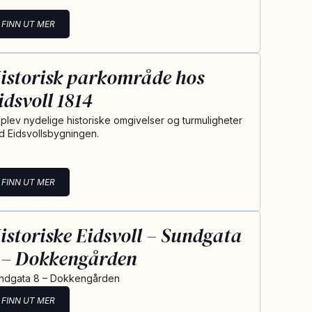
FINN UT MER
istorisk parkområde hos
idsvoll 1814
plev nydelige historiske omgivelser og turmuligheter
d Eidsvollsbygningen.
FINN UT MER
istoriske Eidsvoll – Sundgata
 – Dokkengården
ndgata 8 – Dokkengården
FINN UT MER