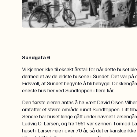
Sundgata 6
Vi kjenner ikke til eksakt årstall for når dette huset
dermed et av de eldste husene i Sundet. Det var på d
Eidsvoll, at Sundet begynte å bli bebygd. Dokkengå
eneste hus her ved Sundtoppen i flere tiår.
Den første eieren antas å ha vært David Olsen Vilbe
omfatter et større område rundt Sundtoppen. Litt tilb
Senere har huset lenge gått under navnet Larsengården
Ludvig O. Larsen, og fra 1951 var sønnen Tormod Lar
huset i Larsen-eie i over 70 år, så det er kanskje ikk