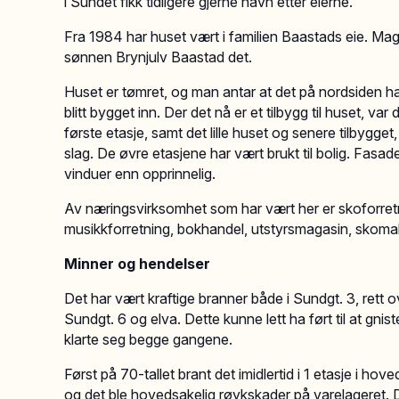
i Sundet fikk tidligere gjerne navn etter eierne.
Fra 1984 har huset vært i familien Baastads eie. Ma
sønnen Brynjulv Baastad det.
Huset er tømret, og man antar at det på nordsiden h
blitt bygget inn. Der det nå er et tilbygg til huset, var d
første etasje, samt det lille huset og senere tilbygget, 
slag. De øvre etasjene har vært brukt til bolig. Fasade
vinduer enn opprinnelig.
Av næringsvirksomhet som har vært her er skoforretnin
musikkforretning, bokhandel, utstyrsmagasin, skomak
Minner og hendelser
Det har vært kraftige branner både i Sundgt. 3, rett o
Sundgt. 6 og elva. Dette kunne lett ha ført til at g
klarte seg begge gangene.
Først på 70-tallet brant det imidlertid i 1 etasje i hov
og det ble hovedsakelig røykskader på varelageret. 