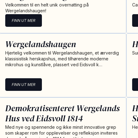
Velkommen til en helt unik overnatting på
Cam
Wergelandshaugen!
FINN UT MER
Wergelandshaugen
H
Hjertelig velkommen til Wergelandshaugen, et ærverdig
Su
klassisistisk herskapshus, med tilhørende moderne
mikrohus og kunstlåve, plassert ved Eidsvoll k…
FINN UT MER
Demokratisenteret Wergelands
H
Hus ved Eidsvoll 1814
S
Med nye og spennende og ikke minst innovative grep
He
som skaper rom for opplevelser og refleksjon inviteres