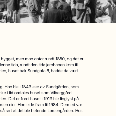
 ble bygget, men man antar rundt 1850, og det er
enne tida, rundt den tida jernbanen kom til
rden, huset bak Sundgata 6, hadde da vært
rg. Han ble i 1843 eier av Sundgården, som
ake i tid omtales huset som Vilberggård.
. Det er fordi huset i 1913 ble tinglyst på
sen eier. Han eide fram til 1984. Dermed var
e så rart at det ble hetende Larsengården. Hus