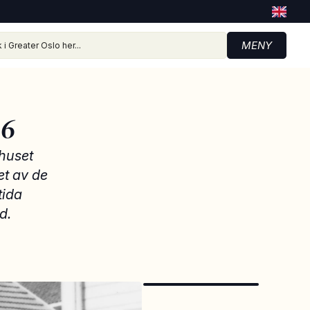
MENY
 6
 huset
et av de
tida
d.