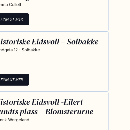
illa Collett
FINN UT MER
istoriske Eidsvoll – Solbakke
ndgata 12 - Solbakke
FINN UT MER
istoriske Eidsvoll -Eilert
undts plass – Blomsterurne
nrik Wergeland