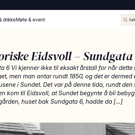
& drikke
Møte & event
oriske Eidsvoll – Sundgata
 6 Vi kjenner ikke til eksakt årstall for når dette
et, men man antar rundt 1850, og det er dermed 
usene i Sundet. Det var på denne tida, rundt den 
n kom til Eidsvoll, at Sundet begynte å bli bebyg
ården, huset bak Sundgata 6, hadde da […]