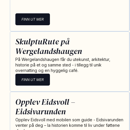
FINN UT MER
SkulptuRute på
Wergelandshaugen
På Wergelandshaugen får du utekunst, arkitektur,
historie på et og samme sted - i tillegg til unik
overnatting og en hyggelig café.
FINN UT MER
Opplev Eidsvoll –
Eidsivarunden
Opplev Eidsvoll med mobilen som guide - Eidsivarunden
venter på deg – la historien komme til liv under føttene