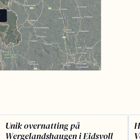
T
Unik overnatting på
H
Wergelandshaugen i Eidsvoll
V