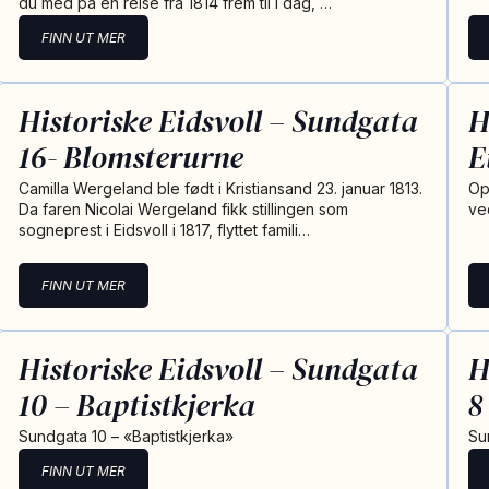
du med på en reise fra 1814 frem til i dag, …
FINN UT MER
Historiske Eidsvoll – Sundgata
H
16- Blomsterurne
E
Camilla Wergeland ble født i Kristiansand 23. januar 1813.
Op
Da faren Nicolai Wergeland fikk stillingen som
ve
sogneprest i Eidsvoll i 1817, flyttet famili…
FINN UT MER
Historiske Eidsvoll – Sundgata
H
10 – Baptistkjerka
8
Sundgata 10 – «Baptistkjerka»
Su
FINN UT MER