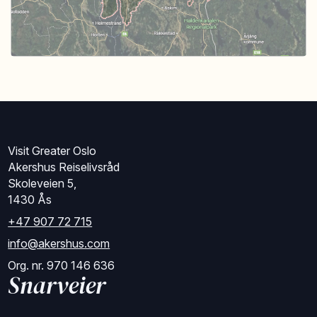
Visit Greater Oslo
Akershus Reiselivsråd
Skoleveien 5,
1430 Ås
+47 907 72 715
info@akershus.com
Org. nr. 970 146 636
Snarveier