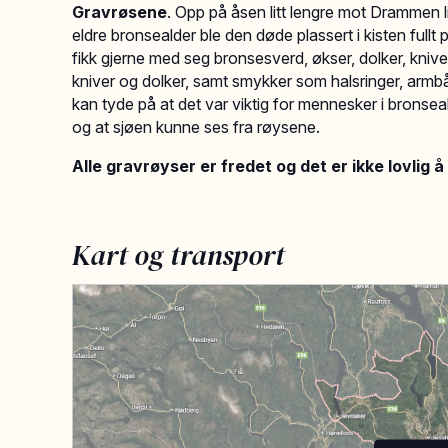
Gravrøsene
. Opp på åsen litt lengre mot Drammen li
eldre bronsealder ble den døde plassert i kisten full
fikk gjerne med seg bronsesverd, økser, dolker, kni
kniver og dolker, samt smykker som halsringer, arm
kan tyde på at det var viktig for mennesker i bronse
og at sjøen kunne ses fra røysene.
Alle gravrøyser er fredet og det er ikke lovlig å t
Kart og transport