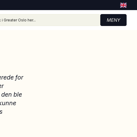
MENY
rede for
er
 den ble
 kunne
s