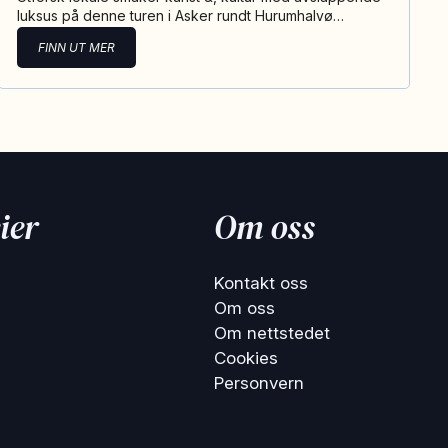
luksus på denne turen i Asker rundt Hurumhalvø…
FINN UT MER
ier
Om oss
Kontakt oss
Om oss
Om nettstedet
Cookies
Personvern