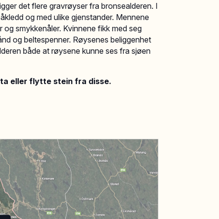
gger det flere gravrøyser fra bronsealderen. I
t påkledd og med ulike gjenstander. Mennene
ver og smykkenåler. Kvinnene fikk med seg
bånd og beltespenner. Røysenes beliggenhet
alderen både at røysene kunne ses fra sjøen
a eller flytte stein fra disse.