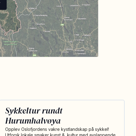
T
Sykkeltur rundt
Hurumhalvøya
Opplev Oslofjordens vakre kystlandskap på sykkel!
Utforsk lokale smaker kunst &, kultur med avslappende