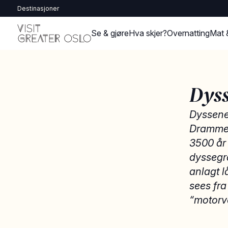
Destinasjoner
Se & gjøre
Hva skjer?
Overnatting
Mat 
Dys
Dyssene 
Drammen
3500 år 
dyssegr
anlagt 
sees fra
“motorv