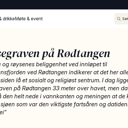
& drikke
Møte & event
segraven på Rødtangen
og røysenes beliggenhet ved innløpet til
sfjorden ved Rødtangen indikerer at det her alle
siden lå et sosialt og religiøst sentrum. I dag ligg
aven på Rødtangen 33 meter over havet, men da
lå den helt nede i vannkanten og meningen at de
 sjøen som var den viktigste fartsåren og datiden
ei”