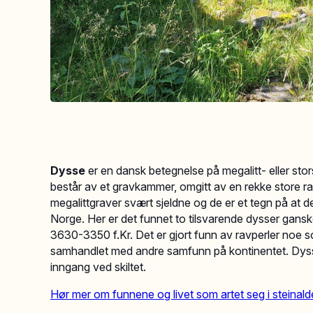
Dysse
er en dansk betegnelse på megalitt- eller stor
består av et gravkammer, omgitt av en rekke store ra
megalittgraver svært sjeldne og de er et tegn på at 
Norge. Her er det funnet to tilsvarende dysser ganske 
3630-3350 f.Kr. Det er gjort funn av ravperler noe s
samhandlet med andre samfunn på kontinentet. Dysseg
inngang ved skiltet.
Hør mer om funnene og livet som artet seg i steinald