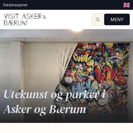
Destinasjoner
MENY
Utekunst og parker i
Asker og Bærum