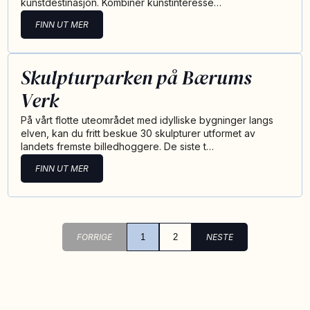
kunstdestinasjon. Kombiner kunstinteresse…
FINN UT MER
Skulpturparken på Bærums
Verk
På vårt flotte uteområdet med idylliske bygninger langs
elven, kan du fritt beskue 30 skulpturer utformet av
landets fremste billedhoggere. De siste t…
FINN UT MER
FORRIGE
1
2
NESTE