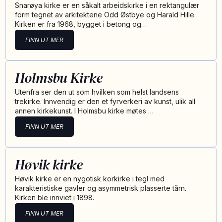
Snarøya kirke er en såkalt arbeidskirke i en rektangulær
form tegnet av arkitektene Odd Østbye og Harald Hille.
Kirken er fra 1968, bygget i betong og…
FINN UT MER
Holmsbu Kirke
Utenfra ser den ut som hvilken som helst landsens
trekirke. Innvendig er den et fyrverkeri av kunst, ulik all
annen kirkekunst. I Holmsbu kirke møtes …
FINN UT MER
Høvik kirke
Høvik kirke er en nygotisk korkirke i tegl med
karakteristiske gavler og asymmetrisk plasserte tårn.
Kirken ble innviet i 1898.
FINN UT MER