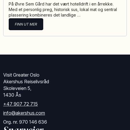
På Øvre Sem Gård har det vært hotelldrift i en årrekke.
Med et personlig preg, historisk sus, lokal mat og sentral
plassering kombineres det landlige …
FINN UT MER
Visit Greater Oslo
Akershus Reiselivsråd
Skoleveien 5,
1430 Ås
+47 907 72 715
info@akershus.com
Org. nr. 970 146 636