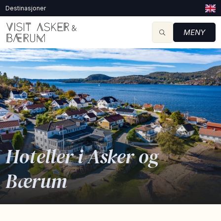
Destinasjoner
MENY
Hoteller i Asker og
Bærum