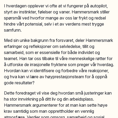
I hverdagen opplever vi ofte at vi fungerer på autopilot,
styrt av instinkter, følelser og vaner. Hammersmark stiller
spørsmål ved hvorfor mange av oss lar frykt og redsel
hindre vårt potensial, selv i et av verdens mest trygge
samfunn.
Med sin unike bakgrunn fra forsvaret, deler Hammersmark
erfaringer og refleksjoner om selvledelse, tillit og
samarbeid, som er essensielle for både individet og
teamet. Han tar oss tilbake til våre menneskelige røtter for
å utforske de irrasjonelle fryktene som preger vår hverdag.
Hvordan kan vi identifisere og forbedre våre reaksjoner,
og hva kan vi lære av høyprestasjonsteam for å oppnå
gode resultater?
Dette foredraget vil vise deg hvordan små justeringer kan
ha stor innvirkning på ditt liv og din arbeidsplass.
Hammersmark argumenterer for at man kan sette høye
krav samtidig som man opprettholder en vennlig
atmosfære. Verdier som omsorg, samarbeid og sosial