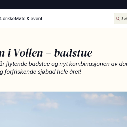
& drikke
Møte & event
 i Vollen – badstue
år flytende badstue og nyt kombinasjonen av 
 forfriskende sjøbad hele året!