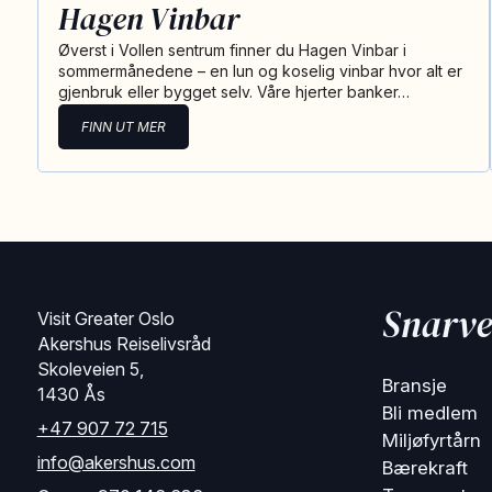
Hagen Vinbar
Øverst i Vollen sentrum finner du Hagen Vinbar i
sommermånedene – en lun og koselig vinbar hvor alt er
gjenbruk eller bygget selv. Våre hjerter banker…
FINN UT MER
Snarve
Visit Greater Oslo
Akershus Reiselivsråd
Skoleveien 5,
Bransje
1430 Ås
Bli medlem
+47 907 72 715
Miljøfyrtårn
info@akershus.com
Bærekraft