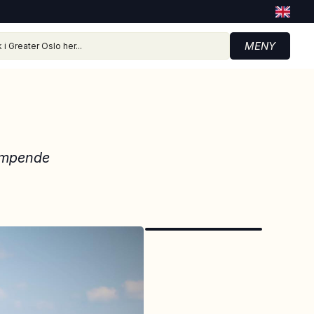
MENY
dampende