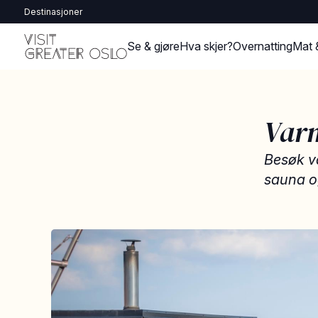
Destinasjoner
Se & gjøre
Hva skjer?
Overnatting
Mat 
Varm
Besøk v
sauna og