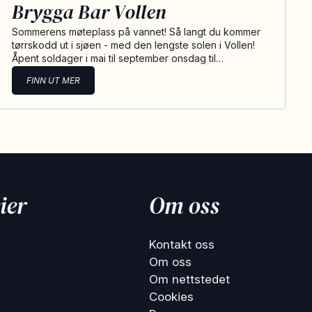
Brygga Bar Vollen
Sommerens møteplass på vannet! Så langt du kommer
tørrskodd ut i sjøen - med den lengste solen i Vollen!
Åpent soldager i mai til september onsdag til…
FINN UT MER
ier
Om oss
Kontakt oss
Om oss
Om nettstedet
Cookies