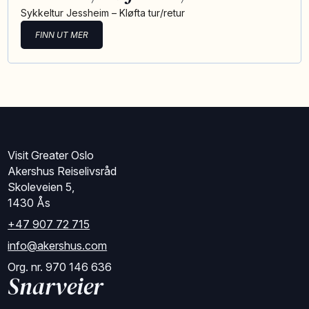
Sykkeltur Jessheim – Kløfta tur/retur
FINN UT MER
Visit Greater Oslo
Akershus Reiselivsråd
Skoleveien 5,
1430 Ås
+47 907 72 715
info@akershus.com
Org. nr. 970 146 636
Snarveier