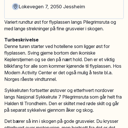
Lokevegen 7
,
2050
Jessheim
Variert rundtur øst for flyplassen langs Pilegrimsruta og
med lange strekninger på fine grusveier i skogen.
Turbeskrivelse
Denne turen starter ved hotellene som ligger øst for
flyplassen. Sving gjerne bortom den ikoniske
Keplerstjernen og se den på nært hold. Den er et viktig
blikkfang for alle som kommer kjørende til flyplassen. Hos
Modern Activity Center er det også mulig å teste bl.a.
Norges råeste vindtunnel.
Sykkelruten fortsetter østover og etterhvert nordover
langs Nasjonal Sykkelrute 7 Pilegrimsruta som går helt fra
Halden til Trondheim. Den er skiltet med røde skilt og går
på separat sykkelvei gjennom åker og skog.
Det bærer så inn i skogen på gode grusveier. Du krysser
etterhvert over motorveien, men bortsett fra det er det