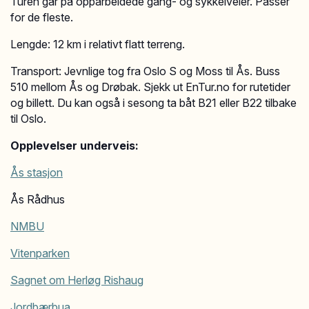
Turen går på opparbeidede gang- og sykkelveier. Passer
for de fleste.
Lengde: 12 km i relativt flatt terreng.
Transport: Jevnlige tog fra Oslo S og Moss til Ås. Buss
510 mellom Ås og Drøbak. Sjekk ut EnTur.no for rutetider
og billett. Du kan også i sesong ta båt B21 eller B22 tilbake
til Oslo.
Opplevelser underveis:
Ås stasjon
Ås Rådhus
NMBU
Vitenparken
Sagnet om Herløg Rishaug
Jordbærbua