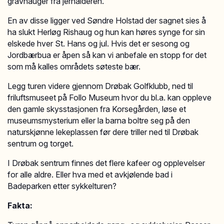
gravhauger fra jernalderen.
En av disse ligger ved Søndre Holstad der sagnet sies å
ha slukt Herløg Rishaug og hun kan høres synge for sin
elskede hver St. Hans og jul. Hvis det er sesong og
Jordbærbua er åpen så kan vi anbefale en stopp for det
som må kalles områdets søteste bær.
Legg turen videre gjennom Drøbak Golfklubb, ned til
friluftsmuseet på Follo Museum hvor du bl.a. kan oppleve
den gamle skysstasjonen fra Korsegården, løse et
museumsmysterium eller la barna boltre seg på den
naturskjønne lekeplassen før dere triller ned til Drøbak
sentrum og torget.
I Drøbak sentrum finnes det flere kafeer og opplevelser
for alle aldre. Eller hva med et avkjølende bad i
Badeparken etter sykkelturen?
Fakta: