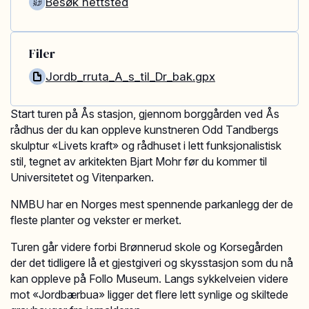
Besøk nettsted
Filer
Jordb_rruta_A_s_til_Dr_bak.gpx
Start turen på Ås stasjon, gjennom borggården ved Ås
rådhus der du kan oppleve kunstneren Odd Tandbergs
skulptur «Livets kraft» og rådhuset i lett funksjonalistisk
stil, tegnet av arkitekten Bjart Mohr før du kommer til
Universitetet og Vitenparken.
NMBU har en Norges mest spennende parkanlegg der de
fleste planter og vekster er merket.
Turen går videre forbi Brønnerud skole og Korsegården
der det tidligere lå et gjestgiveri og skysstasjon som du nå
kan oppleve på Follo Museum. Langs sykkelveien videre
mot «Jordbærbua» ligger det flere lett synlige og skiltede