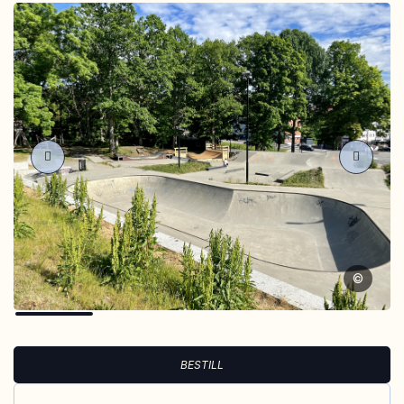
©
BESTILL