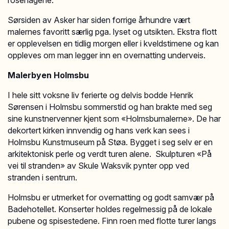
rosehagene.
Sørsiden av Asker har siden forrige århundre vært
malernes favoritt særlig pga. lyset og utsikten. Ekstra flott
er opplevelsen en tidlig morgen eller i kveldstimene og kan
oppleves om man legger inn en overnatting underveis.
Malerbyen Holmsbu
I hele sitt voksne liv ferierte og delvis bodde Henrik
Sørensen i Holmsbu sommerstid og han brakte med seg
sine kunstnervenner kjent som «Holmsbumalerne». De har
dekortert kirken innvendig og hans verk kan sees i
Holmsbu Kunstmuseum på Støa. Bygget i seg selv er en
arkitektonisk perle og verdt turen alene. Skulpturen «På
vei til stranden» av Skule Waksvik pynter opp ved
stranden i sentrum.
Holmsbu er utmerket for overnatting og godt samvær på
Badehotellet. Konserter holdes regelmessig på de lokale
pubene og spisestedene. Finn roen med flotte turer langs