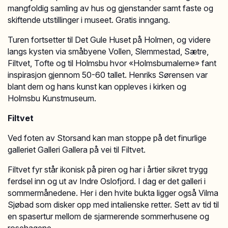
mangfoldig samling av hus og gjenstander samt faste og
skiftende utstillinger i museet. Gratis inngang.
Turen fortsetter til Det Gule Huset på Holmen, og videre
langs kysten via småbyene Vollen, Slemmestad, Sætre,
Filtvet, Tofte og til Holmsbu hvor «Holmsbumalerne» fant
inspirasjon gjennom 50-60 tallet. Henriks Sørensen var
blant dem og hans kunst kan oppleves i kirken og
Holmsbu Kunstmuseum.
Filtvet
Ved foten av Storsand kan man stoppe på det finurlige
galleriet Galleri Gallera på vei til Filtvet.
Filtvet fyr står ikonisk på piren og har i årtier sikret trygg
ferdsel inn og ut av Indre Oslofjord. I dag er det galleri i
sommermånedene. Her i den hvite bukta ligger også Vilma
Sjøbad som disker opp med intalienske retter. Sett av tid til
en spasertur mellom de sjarmerende sommerhusene og