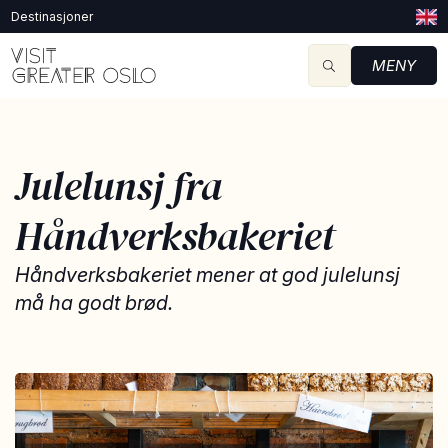
Destinasjoner
MENY
Julelunsj fra
Håndverksbakeriet
Håndverksbakeriet mener at god julelunsj
må ha godt brød.